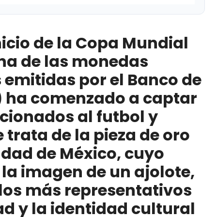
pa Mundial de la FIFA 2026, una de las monedas
Banco de México (Banxico) ha comenzado a captar
nicio de la Copa Mundial
l y coleccionistas. Se trata de la pieza de oro
uyo diseño incorpora la imagen de un ajolote, uno
 una de las monedas
 de la biodiversidad y la identidad cultural del país
emitidas por el Banco de
undial 2026
) ha comenzado a captar
icionados al futbol y
 trata de la pieza de oro
udad de México, cuyo
la imagen de un ajolote,
los más representativos
ad y la identidad cultural