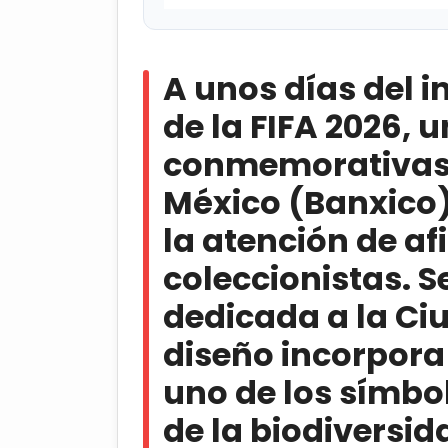
A unos días del inicio de la Co
conmemorativas emitidas por el 
A unos días del i
la atención de aficionados al futbo
dedicada a la Ciudad de México, c
de la FIFA 2026,
de los símbolos más representativos
conmemorativas 
Banxico lanza 12 monedas del M
México (Banxico
la atención de af
coleccionistas. Se
dedicada a la Ci
diseño incorpora 
uno de los símbo
de la biodiversid