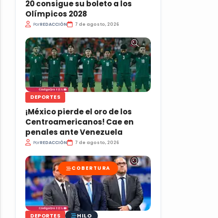
20 consigue su boleto a los
Olímpicos 2028
Por
REDACCIÓN
7 de agosto, 2026
DEPORTES
¡México pierde el oro de los
Centroamericanos! Cae en
penales ante Venezuela
Por
REDACCIÓN
7 de agosto, 2026
COBERTURA
HILO
DEPORTES