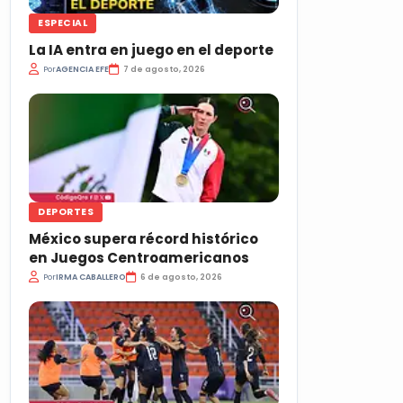
ESPECIAL
La IA entra en juego en el deporte
Por
AGENCIA EFE
7 de agosto, 2026
DEPORTES
México supera récord histórico
en Juegos Centroamericanos
Por
IRMA CABALLERO
6 de agosto, 2026