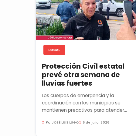
LOCAL
Protección Civil estatal
prevé otra semana de
lluvias fuertes
Los cuerpos de emergencia y la
coordinación con los municipios se
mantienen preactivos para atender
cualquier contingencia derivada de la
Por
JOSÉ LUIS LUGO
6 de julio, 2026
temporada...