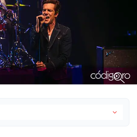
putó en Las Vegas, Nevada; pero esa no fue la única
corrió a cargo de The Killers