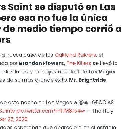
vs Saint se disputó en Las
to
ero esa no fue la única
w de medio tiempo corrió a
ers
 la nueva casa de los
Oakland Raiders
, el
rada por
Brandon Flowers,
The Killers
se llevó la
ue las luces y la majestuosidad de
Las Vegas
s de su más grande éxito,
Mr. Brightside
.
 de esta noche en Las Vegas.🔥🤩🔥 ¡GRACIAS
Saints
pic.twitter.com/mFlM81rx4w
— The Holy
er 22, 2020
ados esperaban que apareciera en el estadio,