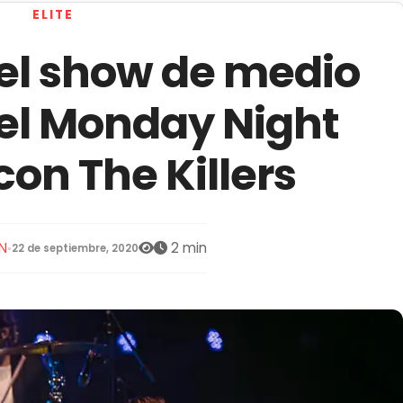
ELITE
 el show de medio
el Monday Night
con The Killers
N
2 min
•
22 de septiembre, 2020