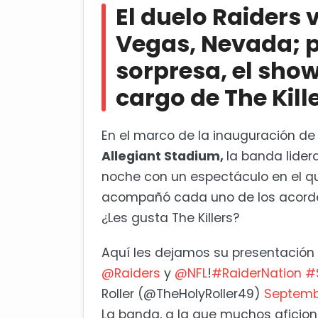
El duelo Raiders 
Steelers mantiene paso perfec
Vegas, Nevada; p
sorpresa, el sho
cargo de The Kill
En el marco de la inauguración de
Allegiant Stadium,
la banda lide
noche con un espectáculo en el q
acompañó cada uno de los acorde
¿Les gusta The Killers?
Aquí les dejamos su presentación
@Raiders
y
@NFL
!
#RaiderNation
#
Roller (@TheHolyRoller49)
Septemb
La banda, a la que muchos aficion