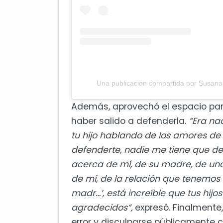
Una publicación compartida por Susan
Además, aprovechó el espacio par
haber salido a defenderla.
“Era na
tu hijo hablando de los amores de n
defenderte, nadie me tiene que de
acerca de mí, de su madre, de una
de mí, de la relación que tenemos
madr…’, está increíble que tus hijo
agradecidos”,
expresó. Finalmente
error y disculparse públicamente c