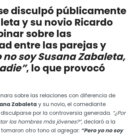
ferencias de edad entre las parejas y agregar: “Pero
se disculpó públicamente
ntengo a nadie”, lo que provocó reacciones
eta y su novio Ricardo
lación con Ricardo Pérez
pinar sobre las
ad entre las parejas y
o no soy Susana Zabaleta,
adie”
, lo que provocó
inara sobre las relaciones con diferencia de
ana Zabaleta
y su novio, el comediante
a disculparse por la controversia generada.
“¿Por
tar los hombres más jóvenes?”,
declaró a la
 tomaron otro tono al agregar:
“Pero yo no soy