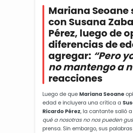
Pérez, luego de opinar sobre las di
Mariana Seoane 
yo no soy Susana Zabaleta, no ma
con Susana Zabal
Susana Zabaleta habla de su re
Pérez, luego de o
diferencias de ed
agregar:
“Pero y
no mantengo a n
reacciones
Luego de que
Mariana Seoane
op
edad e incluyera una crítica a
Sus
Ricardo Pérez
, la cantante salió 
qué a nosotras no nos pueden gus
prensa. Sin embargo, sus palabras