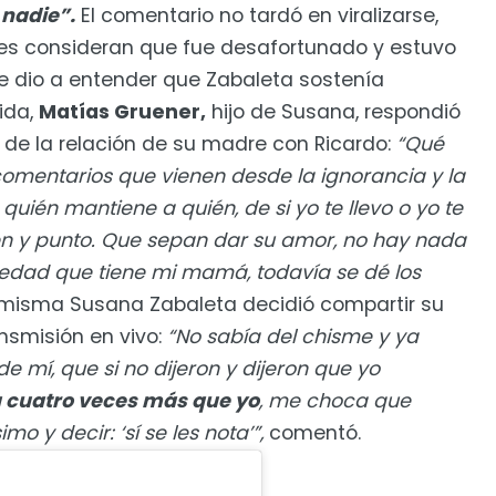
nadie”.
El comentario no tardó en viralizarse,
es consideran que fue desafortunado y estuvo
e dio a entender que Zabaleta sostenía
ida,
Matías Gruener,
hijo de Susana, respondió
 de la relación de su madre con Ricardo:
“Qué
omentarios que vienen desde la ignorancia y la
quién mantiene a quién, de si yo te llevo o yo te
en y punto. Que sepan dar su amor, no hay nada
 edad que tiene mi mamá, todavía se dé los
 misma Susana Zabaleta decidió compartir su
nsmisión en vivo:
“No sabía del chisme y ya
e mí, que si no dijeron y dijeron que yo
 cuatro veces más que yo
, me choca que
o y decir: ‘sí se les nota’”,
comentó.