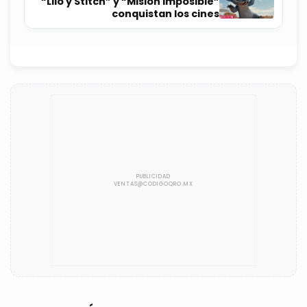
“Lilo y Stitch” y “Misión imposible”
conquistan los cines