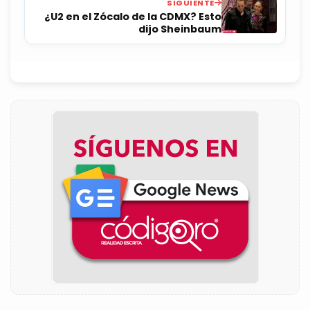
SIGUIENTE
¿U2 en el Zócalo de la CDMX? Esto
dijo Sheinbaum