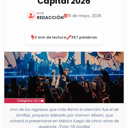
Capital 2026
POR
19 de mayo, 2026
REDACCIÓN
2 min de lectura
357 palabras
Uno de los regresos que más llamó la atención fue el de
Gorillaz, proyecto liderado por Damon Albarn, que
volverá a presentarse en México luego de cinco años de
ausencia. /Foto: FB Gorillaz