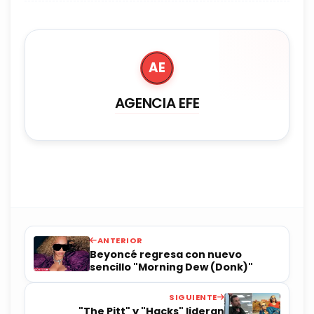
AE
AGENCIA EFE
ANTERIOR
Beyoncé regresa con nuevo
sencillo "Morning Dew (Donk)"
SIGUIENTE
"The Pitt" y "Hacks" lideran