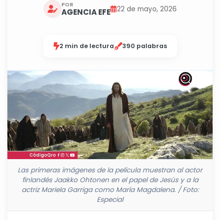
POR
22 de mayo, 2026
AGENCIA EFE
2 min de lectura
390 palabras
Las primeras imágenes de la película muestran al actor
finlandés Jaakko Ohtonen en el papel de Jesús y a la
actriz Mariela Garriga como María Magdalena. / Foto:
Especial