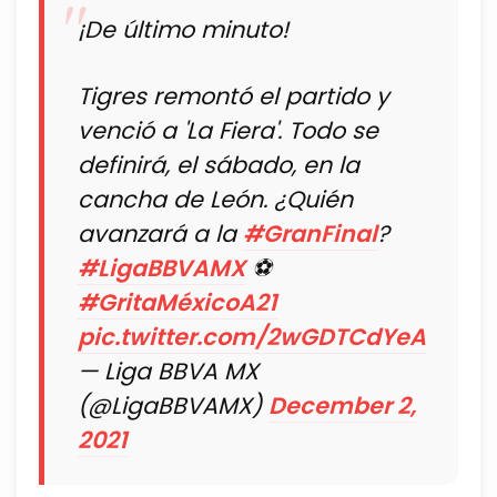
¡De último minuto!
Tigres remontó el partido y
venció a 'La Fiera'. Todo se
definirá, el sábado, en la
cancha de León. ¿Quién
avanzará a la
#GranFinal
?
#LigaBBVAMX
⚽
#GritaMéxicoA21
pic.twitter.com/2wGDTCdYeA
— Liga BBVA MX
(@LigaBBVAMX)
December 2,
2021