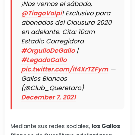
¡Nos vemos el sábado,
@TiagoVolpi
! Exclusivo para
abonados del Clausura 2020
en adelante. Cita: 10am
Estadio Corregidora
#OrgulloDeGallo
|
#LegadoGallo
pic.twitter.com/lf4XrTZFym
—
Gallos Blancos
(@Club_Queretaro)
December 7, 2021
Mediante sus redes sociales,
los Gallos