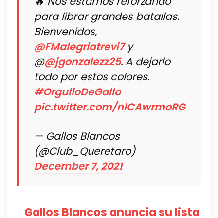
🔥 Nos estamos reforzando
para librar grandes batallas.
Bienvenidos,
@FMalegriatrevi7
y
@
@jgonzalezz25
. A dejarlo
todo por estos colores.
#OrgulloDeGallo
pic.twitter.com/nlCAwrmoRG
— Gallos Blancos
(@Club_Queretaro)
December 7, 2021
Gallos Blancos anuncia su lista