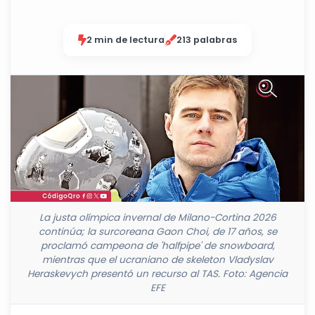
2 min de lectura
213 palabras
La justa olímpica invernal de Milano-Cortina 2026
continúa; la surcoreana Gaon Choi, de 17 años, se
proclamó campeona de 'halfpipe' de snowboard,
mientras que el ucraniano de skeleton Vladyslav
Heraskevych presentó un recurso al TAS. Foto: Agencia
EFE