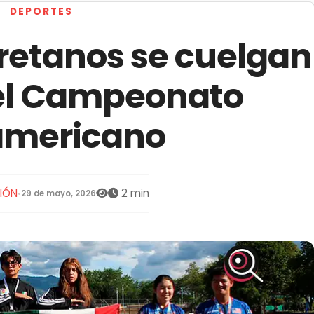
DEPORTES
retanos se cuelgan
 el Campeonato
mericano
IÓN
2 min
•
29 de mayo, 2026