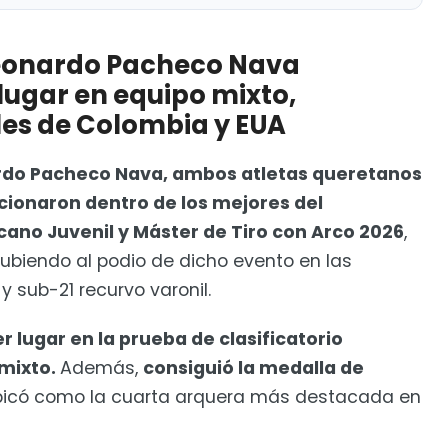
checo Nava obtuvieron el primer lugar en equipo
 Colombia y EUA
eonardo Pacheco Nava
lugar en equipo mixto,
eibol profesional
les de Colombia y EUA
rdo Pacheco Nava, ambos atletas queretanos
icionaron dentro de los mejores del
o Juvenil y Máster de Tiro con Arco 2026
,
subiendo al podio de dicho evento en las
y sub-21 recurvo varonil.
 lugar en la prueba de clasificatorio
 mixto.
Además,
consiguió la medalla de
bicó como la cuarta arquera más destacada en