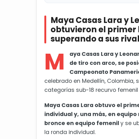
Maya Casas Lara y Leonardo Pa
mixto, superando a sus rivales de
Maya Casas Lara y L
obtuvieron el primer 
Querétaro tendrá equipo de vol
superando a sus riva
M
aya Casas Lara y Leona
de tiro con arco, se pos
Campeonato Panamerican
celebrado en Medellín, Colombia, 
categorías sub-18 recurvo femenil 
Maya Casas Lara obtuvo el primer
individual y, una más, en equipo
bronce en equipo femenil
y se u
la ronda individual.