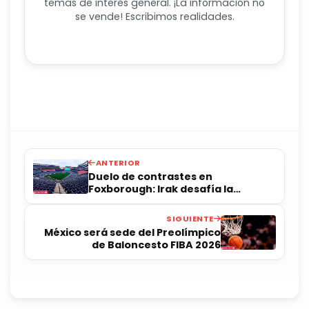
temas de interés general. ¡La información no
se vende! Escribimos realidades.
ANTERIOR
Duelo de contrastes en
Foxborough: Irak desafía la
potencia nórdica de Noruega en el
Gillette Stadium
SIGUIENTE
México será sede del Preolímpico
de Baloncesto FIBA ​​2026