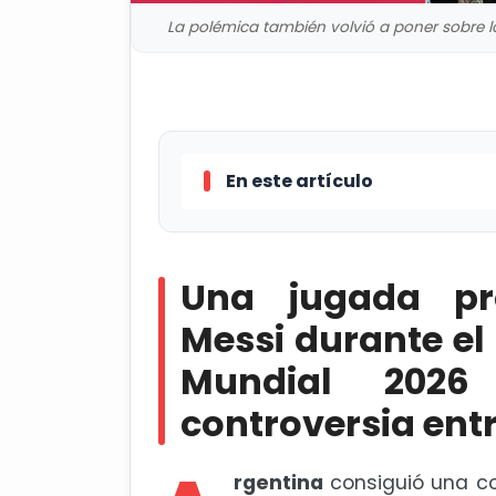
La polémica también volvió a poner sobre l
En este artículo
Una jugada protagonizada por Li
Mundial 2026 generó una intensa c
Una jugada pro
Con triplete, Messi iguala réco
Messi durante el 
Mundial 2026
Mundial 2026: ¿Por qué Luca Z
controversia entr
rgentina
consiguió una c