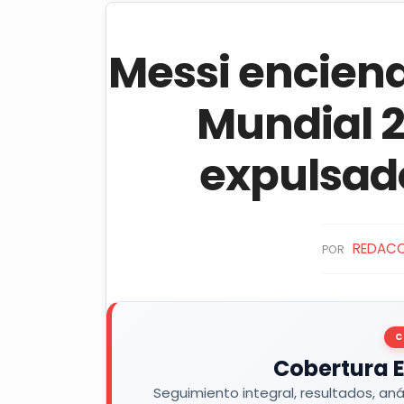
Messi enciend
Mundial 2
expulsado
REDAC
POR
C
Cobertura E
Seguimiento integral, resultados, aná