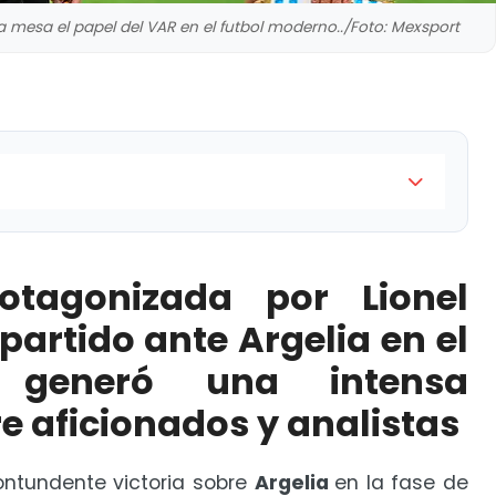
a mesa el papel del VAR en el futbol moderno../Foto: Mexsport
onel Messi durante el partido ante Argelia en el
ontroversia entre aficionados y analistas
tagonizada por Lionel
rd de más goles en Mundiales
partido ante Argelia en el
 generó una intensa
idane usa una máscara?
e aficionados y analistas
ontundente victoria sobre
Argelia
en la fase de