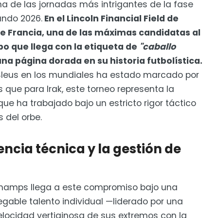
 encuentro
una de las jornadas más intrigantes de la fase
undo 2026.
En el Lincoln Financial Field de
mera victoria mundialista
 de Francia, una de las máximas candidatas al
ipo que llega con la etiqueta de
"caballo
una página dorada en su historia futbolística.
 Bleus en los mundiales ha estado marcado por
as que para Irak, este torneo representa la
e ha trabajado bajo un estricto rigor táctico
 del orbe.
encia técnica y la gestión de
eschamps llega a este compromiso bajo una
negable talento individual —liderado por una
locidad vertiginosa de sus extremos con la