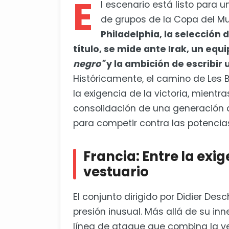
E
Pronóstico táctico y claves del
l escenario está listo para 
de grupos de la Copa del M
Egipto hace historia con su pri
Philadelphia, la selección
título, se mide ante Irak, un equ
negro"
y la ambición de escribir 
Históricamente, el camino de Les
la exigencia de la victoria, mientr
consolidación de una generación qu
para competir contra las potencias
Francia: Entre la exig
vestuario
El conjunto dirigido por Didier D
presión inusual. Más allá de su in
línea de ataque que combina la ve