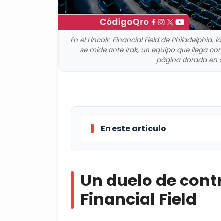
En el Lincoln Financial Field de Philadelphia,
se mide ante Irak, un equipo que llega con
página dorada en su
En este artículo
Un duelo de contrastes en el Lin
Un duelo de contr
Francia: Entre la exigencia técn
Financial Field
Irak: El desafío de la disciplina t