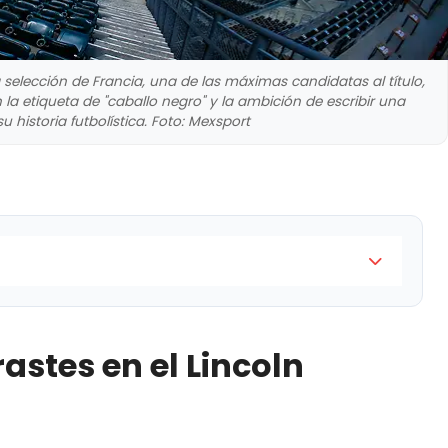
 la selección de Francia, una de las máximas candidatas al título,
 la etiqueta de "caballo negro" y la ambición de escribir una
 historia futbolística. Foto: Mexsport
coln Financial Field
astes en el Lincoln
ica y la gestión de vestuario
áctica