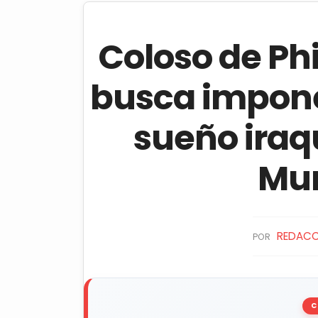
Coloso de Phi
busca imponer
sueño iraqu
Mu
REDACC
POR
C