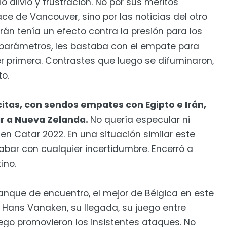
ó alivio y frustración. No por sus méritos
ace de Vancouver, sino por las noticias del otro
 Irán tenía un efecto contra la presión para los
s parámetros, les bastaba con el empate para
er primera. Contrastes que luego se difuminaron,
to.
 citas, con sendos empates con Egipto e Irán,
ar a Nueva Zelanda.
No quería especular ni
en Catar 2022. En una situación similar este
abar con cualquier incertidumbre. Encerró a
ino.
ranque de encuentro, el mejor de Bélgica en este
e Hans Vanaken, su llegada, su juego entre
juego promovieron los insistentes ataques. No