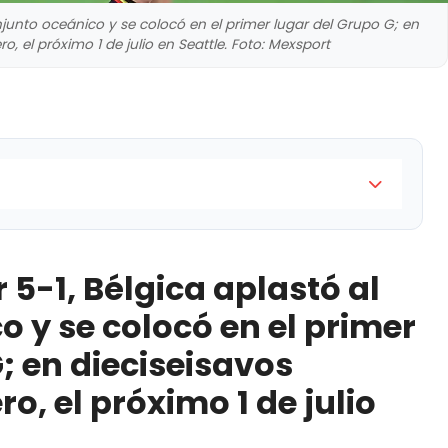
junto oceánico y se colocó en el primer lugar del Grupo G; en
, el próximo 1 de julio en Seattle. Foto: Mexsport
lastó al conjunto oceánico y se colocó en el primer
 aguarda un tercero, el próximo 1 de julio en Seattle
5-1, Bélgica aplastó al
Verde ya está en dieciseisavos
 y se colocó en el primer
; en dieciseisavos
o, el próximo 1 de julio