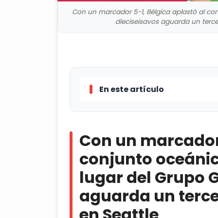
Con un marcador 5-1, Bélgica aplastó al con
dieciseisavos aguarda un tercero
En este artículo
Con un marcador 5-1, Bélgica ap
lugar del Grupo G; en dieciseisavos
Con un marcador 
¡Clasificación milagrosa! Cabo 
conjunto oceánico
lugar del Grupo G
aguarda un tercer
en Seattle