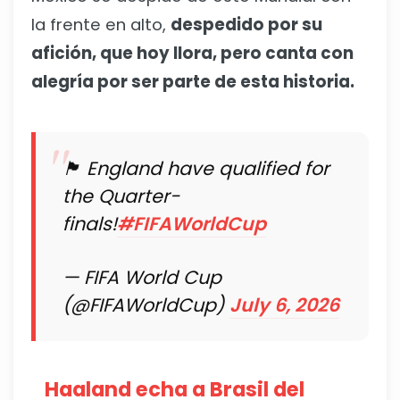
la frente en alto,
despedido por su
afición, que hoy llora, pero canta con
alegría por ser parte de esta historia.
🏴󠁧󠁢󠁥󠁮󠁧󠁿 England have qualified for
the Quarter-
finals!
#FIFAWorldCup
— FIFA World Cup
(@FIFAWorldCup)
July 6, 2026
Haaland echa a Brasil del