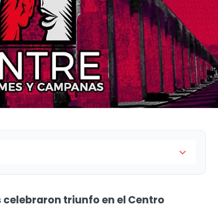
ebraron triunfo en el Centro Histórico
 celebraron triunfo en el Centro
fetamina en el AIQ