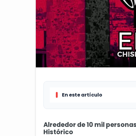
En este artículo
Alrededor de 10 mil personas cel
Alrededor de 10 mil personas
Aseguran cinco kilos de metan
Histórico