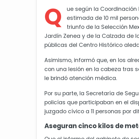
Detienen a 6 en cateos en la ca
Q
ue según la Coordinación E
Entre chismes y campanas 1 de 
estimada de 10 mil persona
triunfo de la Selección Me
Jardín Zenea y de la Calzada de l
públicas del Centro Histórico aled
Asimismo, informó que, en los alr
con una lesión en la cabeza tras se
le brindó atención médica.
Por su parte, la Secretaría de Seg
policías que participaban en el dis
juzgado cívico a 11 personas por di
Aseguran cinco kilos de met