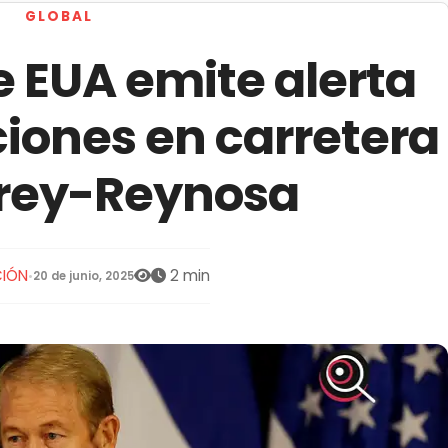
GLOBAL
 EUA emite alerta
iones en carretera
rey-Reynosa
IÓN
2 min
•
20 de junio, 2025