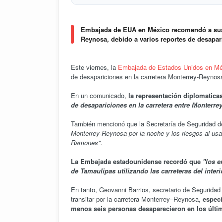
Embajada de EUA en México rec
noche en la carretera Monterrey-R
Embajada de EUA en México recomendó a sus c
Reynosa, debido a varios reportes de desapa
Jueza impide a Trump prohibir i
Este viernes, la
Embajada de Estados Unidos en Mé
de desapariciones en la carretera Monterrey-Reynos
En un comunicado,
la representación diplomaticas
de desapariciones en la carretera entre Monterre
También mencionó que la Secretaría de Seguridad 
Monterrey-Reynosa por la noche y los riesgos al usa
Ramones".
La Embajada estadounidense recordó que
"los e
de Tamaulipas utilizando las carreteras del inter
En tanto, Geovanni Barrios, secretario de Seguridad 
transitar por la carretera Monterrey–Reynosa,
espec
menos seis personas desaparecieron en los últi