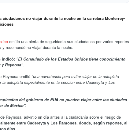
omendó a sus ciudadanos no viajar durante la
eynosa, debido a varios reportes de desapariciones
iudadanos no viajar durante la noche en la carretera Monterrey-
riciones
nscripción de estudiantes extranjeros en Harvard
xico
emitió una alerta de seguridad a sus ciudadanos por varios reportes
a y recomendó no viajar durante la noche.
 indicó:
"El Consulado de los Estados Unidos tiene conocimiento
y y Reynosa".
de Reynosa emitió
"una advertencia para evitar viajar en la autopista
r la autopista especialmente en la sección entre Cadereyta y Los
mpleados del gobierno de EUA no pueden viajar entre las ciudades
ior de México".
de Reynosa, advirtió un día antes a la ciudadanía sobre el riesgo de
ialmente entre Cadereyta y Los Ramones, donde, según reportes, al
mos días.