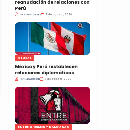
reanudación de relaciones con
Perú
Por
AGENCIA EFE
7 de agosto, 2026
GLOBAL
México y Perú restablecen
relaciones diplomáticas
Por
REDACCIÓN
7 de agosto, 2026
ENTRE CHISMES Y CAMPANAS