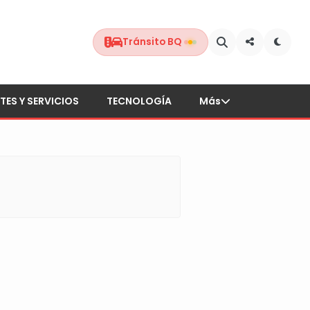
Tránsito BQ
TES Y SERVICIOS
TECNOLOGÍA
Más