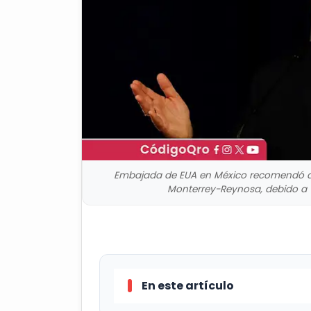
Embajada de EUA en México recomendó a s
Monterrey-Reynosa, debido a v
En este artículo