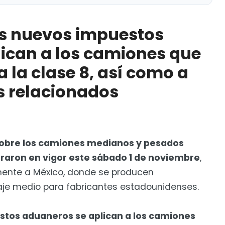
uestos aduaneros se aplican a los camiones que van
omo a sus componentes relacionados
los nuevos impuestos
nomía de espionaje y otros delitos
ican a los camiones que
a la clase 8, así como a
 relacionados
sobre los camiones medianos y pesados ​​
raron en vigor este sábado 1 de noviembre
,
ente a México, donde se producen
laje medio para fabricantes estadounidenses.
estos aduaneros se aplican a los camiones