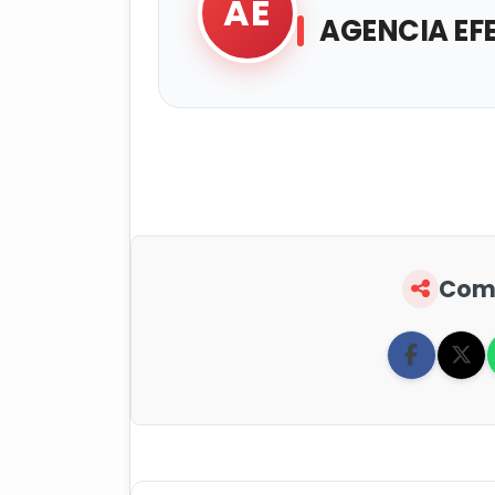
AE
AGENCIA EF
Comp