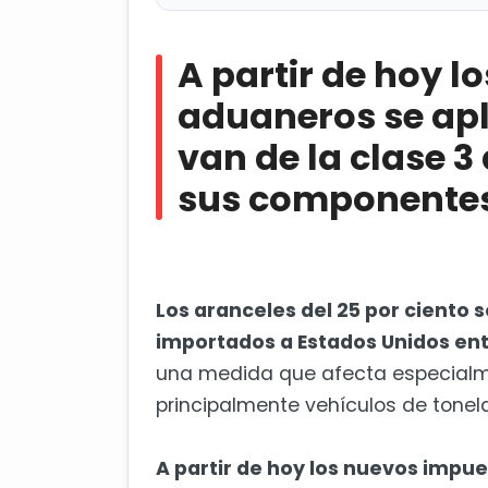
A partir de hoy los nuevos imp
de la clase 3 a la clase 8, así c
A partir de hoy 
Cuba acusa a exministro de Eco
aduaneros se apl
van de la clase 3 
sus componentes
L
os aranceles del 25 por ciento 
importados a Estados Unidos ent
una medida que afecta especialm
principalmente vehículos de tone
A partir de hoy los nuevos impu