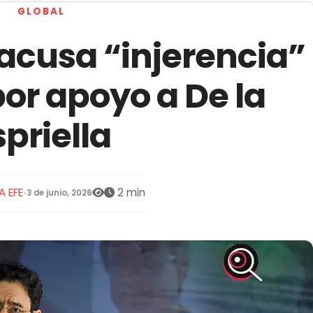
GLOBAL
acusa “injerencia”
or apoyo a De la
spriella
A EFE
2 min
•
3 de junio, 2026