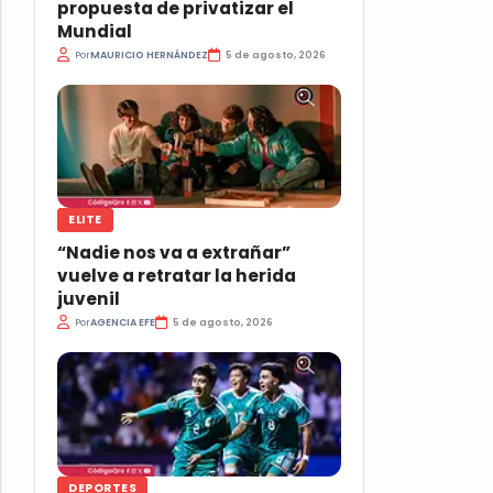
propuesta de privatizar el
Mundial
Por
MAURICIO HERNÁNDEZ
5 de agosto, 2026
ELITE
“Nadie nos va a extrañar”
vuelve a retratar la herida
juvenil
Por
AGENCIA EFE
5 de agosto, 2026
DEPORTES