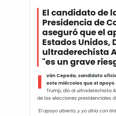
El candidato de la izquierda a 
que el apoyo del presidente de Est
El candidato de l
Abelardo de la Espriella, "es un gra
Presidencia de C
Secretario de Seguridad Nacion
aseguró que el a
Estados Unidos, 
ultraderechista A
"es un grave ries
I
ván Cepeda, candidato oficia
este miércoles que el apoyo 
Trump, dio al ultraderechista 
de las elecciones presidenciales del 
"El apoyo abierto, y yo diría con ti