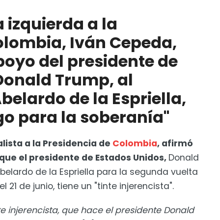
la Presidencia de Colombia, Iván Cepeda, aseguró
ados Unidos, Donald Trump, al ultraderechista
a izquierda a la
ve riesgo para la soberanía"
olombia, Iván Cepeda,
al de EUA destaca colaboración con México
poyo del presidente de
Donald Trump, al
belardo de la Espriella,
go para la soberanía"
lista a la Presidencia de
Colombia
, afirmó
que el presidente de Estados Unidos,
Donald
Abelardo de la Espriella para la segunda vuelta
21 de junio, tiene un "tinte injerencista".
nte injerencista, que hace el presidente Donald