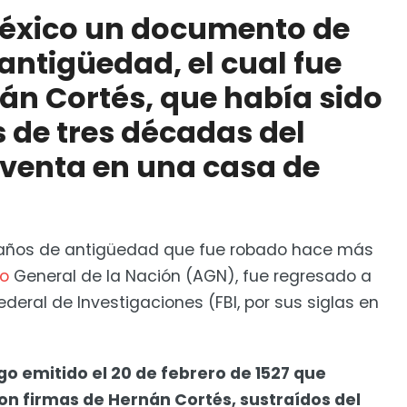
abía sido robado hace más de tres décadas del AGN;
 México un documento de
 subastas en EUA
antigüedad, el cual fue
ial de manos de embajadores de México, EUA y
án Cortés, que había sido
de tres décadas del
 venta en una casa de
años de antigüedad que fue robado hace más
vo
General de la Nación (AGN), fue regresado a
ederal de Investigaciones (FBI, por sus siglas en
go emitido el 20 de febrero de 1527 que
on firmas de Hernán Cortés, sustraídos del