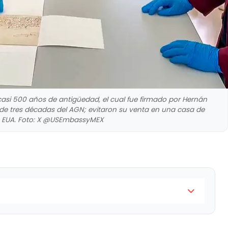
asi 500 años de antigüedad, el cual fue firmado por Hernán
de tres décadas del AGN; evitaron su venta en una casa de
 EUA. Foto: X @USEmbassyMEX
umento de casi 500 años de antigüedad, el cual fue