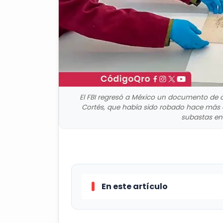
El FBI regresó a México un documento de c
Cortés, que había sido robado hace más 
subastas en
En este artículo
El FBI regresó a México un doc