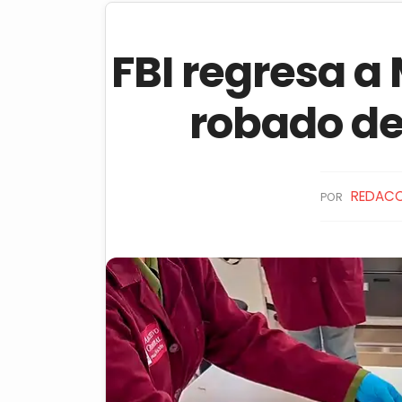
FBI regresa 
robado de
REDAC
POR