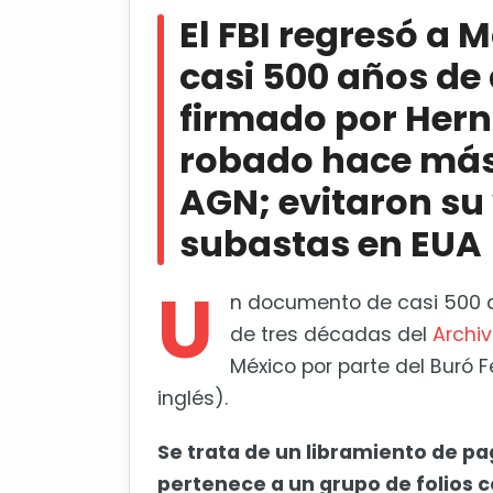
firmado por Hernán Cortés, que h
El FBI regresó a
evitaron su venta en una casa de
casi 500 años de 
León XIV recibe balón del Mund
firmado por Hern
Canadá
robado hace más 
AGN; evitaron su
subastas en EUA
U
n documento de casi 500 
de tres décadas del
Archi
México por parte del Buró F
inglés).
Se trata de un libramiento de pa
pertenece a un grupo de folios c