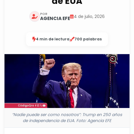
de EUA
POR
4 de julio, 2026
AGENCIA EFE
4 min de lectura
700 palabras
“Nadie puede ser como nosotros”: Trump en 250 años
de independencia de EUA. Foto: Agencia EFE