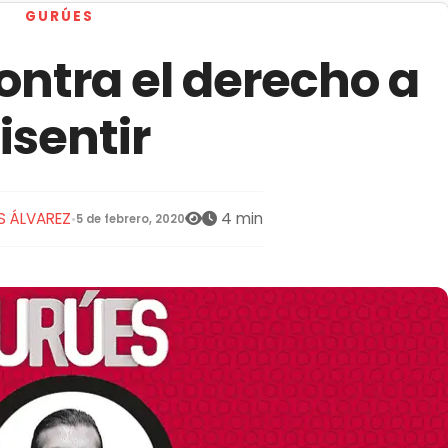
GURÚES
ntra el derecho a
isentir
S ÁLVAREZ
4 min
•
5 de febrero, 2020