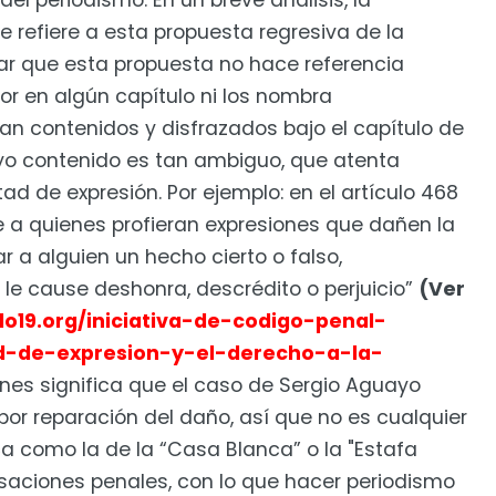
del periodismo. En un breve análisis, la
se refiere a esta propuesta regresiva de la
r que esta propuesta no hace referencia
onor en algún capítulo ni los nombra
an contenidos y disfrazados bajo el capítulo de
 cuyo contenido es tan ambiguo, que atenta
ad de expresión. Por ejemplo: en el artículo 468
 a quienes profieran expresiones que dañen la
 a alguien un hecho cierto o falso,
e cause deshonra, descrédito o perjuicio”
(Ver
ulo19.org/iniciativa-de-codigo-penal-
tad-de-expresion-y-el-derecho-a-la-
ones significa que el caso de Sergio Aguayo
por reparación del daño, así que no es cualquier
ca como la de la “Casa Blanca” o la "Estafa
saciones penales, con lo que hacer periodismo