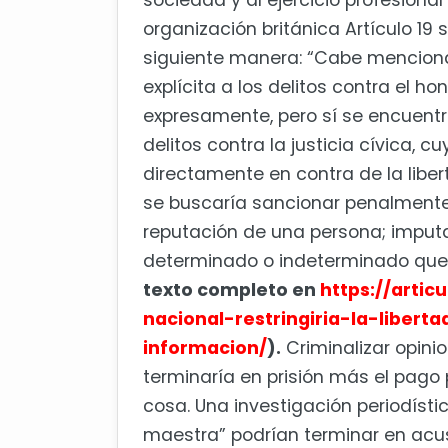
sociedad y al ejercicio profesional 
organización británica Artículo 19 
siguiente manera: “Cabe menciona
explícita a los delitos contra el h
expresamente, pero sí se encuentr
delitos contra la justicia cívica,
directamente en contra de la libert
se buscaría sancionar penalmente
reputación de una persona; imputar
determinado o indeterminado que l
texto completo en
https://artic
nacional-restringiria-la-liber
informacion/
).
Criminalizar opini
terminaría en prisión más el pago 
cosa. Una investigación periodísti
maestra” podrían terminar en acu