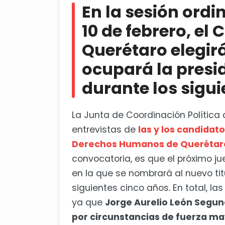
En la sesión ordi
siguientes 5 años
10 de febrero, el
Legislatura notificará al Cong
Querétaro elegir
ocupará la presi
durante los sigui
La Junta de Coordinación Política 
entrevistas de
las y los candidato
Derechos Humanos de Querétar
convocatoria, es que el próximo jue
en la que se nombrará al nuevo ti
siguientes cinco años. En total, las
ya que
Jorge Aurelio León Segun
por circunstancias de fuerza m