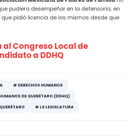
Asociación Mexicana de Padres de Familia
no
que pudiera desempeñar en la defensoría; en
ó que pidió licencia de los mismos desde que
á al Congreso Local de
ndidato a DDHQ
CA
# DERECHOS HUMANOS
 HUMANOS DE QUERÉTARO (DDHQ)
 QUERÉTARO
# LX LEGISLATURA