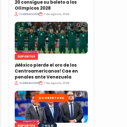
20 consigue su boleto a los
Olímpicos 2028
Por
REDACCIÓN
7 de agosto, 2026
DEPORTES
¡México pierde el oro de los
Centroamericanos! Cae en
penales ante Venezuela
Por
REDACCIÓN
7 de agosto, 2026
COBERTURA
HILO
DEPORTES