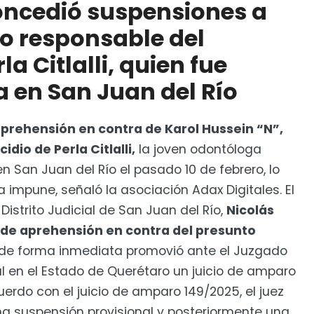
concedió suspensiones a
to responsable del
logar tecnología para enlazarse: SSC
la Citlalli, quien fue
a en San Juan del Río
aprehensión en contra de Karol Hussein “N”,
dio de Perla Citlalli,
la joven odontóloga
n San Juan del Río el pasado 10 de febrero, lo
impune, señaló la asociación Adax Digitales. El
l Distrito Judicial de San Juan del Río,
Nicolás
 de aprehensión en contra del presunto
 de forma inmediata promovió ante el Juzgado
al en el Estado de Querétaro un juicio de amparo
erdo con el juicio de amparo 149/2025, el juez
na suspensión provisional y posteriormente una