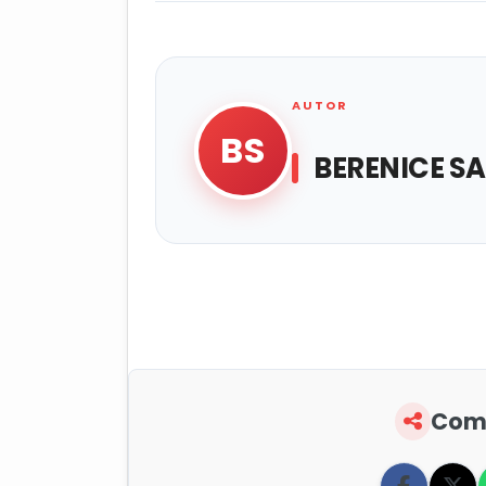
AUTOR
BS
BERENICE S
Comp