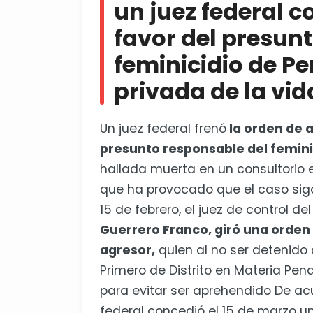
un juez federal 
Más detalles
favor del presun
Establecimientos deberán homo
feminicidio de Per
privada de la vid
Un juez federal frenó
la orden de 
presunto responsable del feminici
hallada muerta en un consultorio e
que ha provocado que el caso siga 
15 de febrero, el juez de control de
Guerrero Franco, giró una orden
agresor,
quien al no ser detenido
Primero de Distrito en Materia Pen
para evitar ser aprehendido De acu
federal concedió el 15 de marzo u