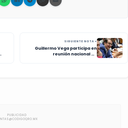
SIGUIENTE NOTA »
Guillermo Vega participa en
reunión nacional de
coordinadores del PAN