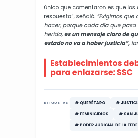
único que comentaron es que los 
respuesta”, señaló.
“Exigimos que 
hacer, porque cada día que pasa 
herida,
es un mensaje claro de que
estado no va a haber justicia”,
la
Establecimientos de
para enlazarse: SSC
# QUERÉTARO
# JUSTICI
ETIQUETAS:
# FEMINICIDIOS
# SAN J
# PODER JUDICIAL DE LA FED