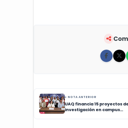
Comp
« NOTA ANTERIOR
UAQ financia 15 proyectos d
investigación en campus
regionales