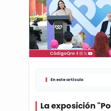
En este artículo
La exposición "Ponte atento y d
junio en la Alameda Hidalgo; la c
La exposición "Po
siete señales de alerta de los tipos