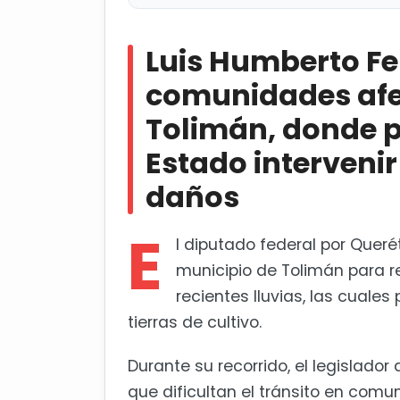
Luis Humberto Fernández recorr
Tolimán, donde pidió al Gobierno d
Luis Humberto Fe
Municipio de Querétaro escolta
comunidades afec
Tolimán, donde p
Estado intervenir
daños
E
l diputado federal por Querét
municipio de Tolimán para r
recientes lluvias, las cuale
tierras de cultivo.
Durante su recorrido, el legislado
que dificultan el tránsito en com