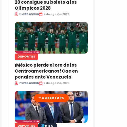
20 consigue su boleto a los
Olímpicos 2028
Por
REDACCIÓN
7 de agosto, 2026
DEPORTES
¡México pierde el oro de los
Centroamericanos! Cae en
penales ante Venezuela
Por
REDACCIÓN
7 de agosto, 2026
COBERTURA
HILO
DEPORTES