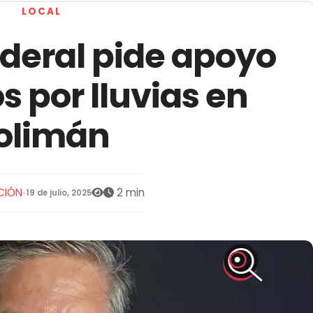
LOCAL
deral pide apoyo
 por lluvias en
olimán
CIÓN
2 min
•
19 de julio, 2025