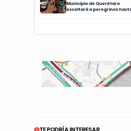
Municipio de Querétaro
escoltará a peregrinos hast
límites con Edomex
TE PODRÍA INTERESAR