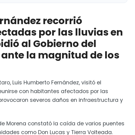
ió comunidades afectadas por las lluvias en
el Estado intervenir ante la magnitud de los daños
rnández recorrió
rá a peregrinos hasta límites con Edomex
tadas por las lluvias en
idió al Gobierno del
 ante la magnitud de los
aro, Luis Humberto Fernández, visitó el
eunirse con habitantes afectados por las
s provocaron severos daños en infraestructura y
r de Morena constató la caída de varios puentes
unidades como Don Lucas y Tierra Volteada.