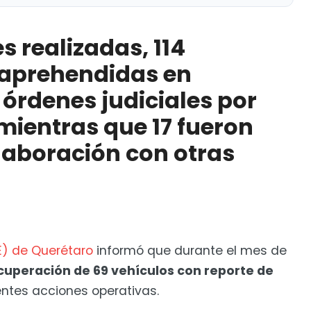
 114 personas fueron aprehendidas en cumplimiento
delitos, mientras que 17 fueron detenidas por
s realizadas, 114
 aprehendidas en
arios de Transporte Escolar en SJR
órdenes judiciales por
 mientras que 17 fueron
laboración con otras
E) de Querétaro
informó que durante el mes de
ecuperación de 69 vehículos con reporte de
entes acciones operativas.