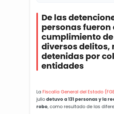
De las detenciones realizadas,
de órdenes judiciales por diversos 
De las detencione
colaboración con otras entidades
personas fueron
Sedesoq registra a mil benefici
cumplimiento de 
diversos delitos,
detenidas por co
entidades
La
Fiscalía General del Estado (FG
julio
detuvo a 131 personas y la r
robo
, como resultado de las difer