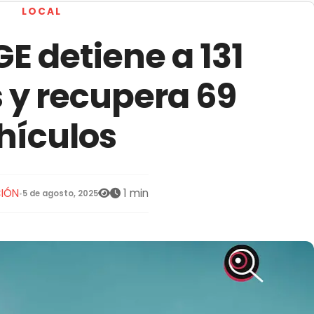
LOCAL
FGE detiene a 131
 y recupera 69
hículos
IÓN
1 min
•
5 de agosto, 2025