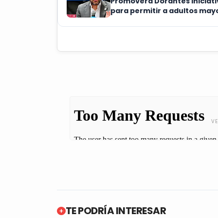
Promoverá Dorantes iniciati
para permitir a adultos may
trabajar sin perder sus
pensiones
TE PODRÍA INTERESAR