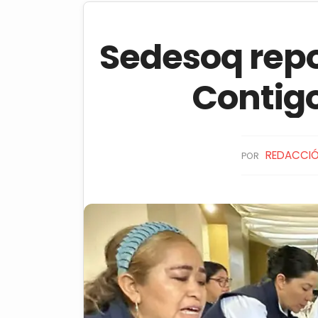
Sedesoq repor
Contig
REDACCI
POR