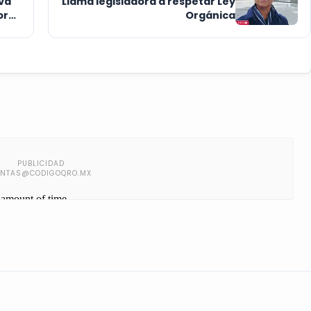
va
Llama legisladora a respetar Ley
ores
Orgánica