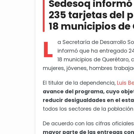
Sedesoq informó 
Promoverá Dorantes iniciativa p
235 tarjetas del
sus pensiones
18 municipios de
L
a Secretaría de Desarrollo S
informó que ha entregado 24
18 municipios de Querétaro,
mujeres, jóvenes, hombres trabaja
El titular de la dependencia,
Luis B
avance del programa, cuyo objet
reducir desigualdades en el est
todos los sectores de la població
De acuerdo con las cifras oficiales,
mayor parte de las entregas con 