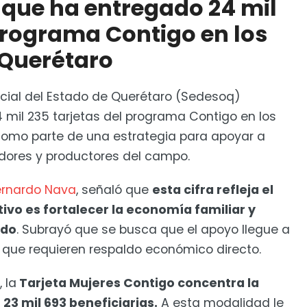
que ha entregado 24 mil
ara permitir a adultos mayores trabajar sin perder
 programa Contigo en los
 Querétaro
ocial del Estado de Querétaro (Sedesoq)
 mil 235 tarjetas del programa Contigo en los
 como parte de una estrategia para apoyar a
dores y productores del campo.
ernardo Nava
, señaló que
esta cifra refleja el
ivo es fortalecer la economía familiar y
ado
. Subrayó que se busca que el apoyo llegue a
n que requieren respaldo económico directo.
 la
Tarjeta Mujeres Contigo concentra la
23 mil 693 beneficiarias.
A esta modalidad le