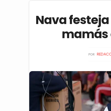
Nava festeja
mamás 
REDACC
POR