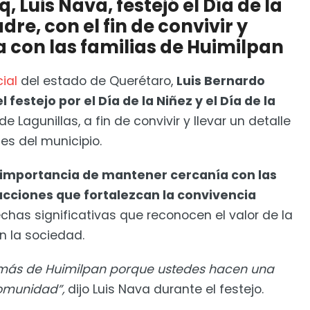
q, Luis Nava, festejó el Día de la
dre, con el fin de convivir y
de vacaciones impactará bolsillo de las familias
 con las familias de Huimilpan
ial
del estado de Querétaro,
Luis Bernardo
festejo por el Día de la Niñez y el Día de la
 de Lagunillas, a fin de convivir y llevar un detalle
es del municipio.
a importancia de mantener cercanía con las
acciones que fortalezcan la convivencia
chas significativas que reconocen el valor de la
en la sociedad.
amás de Huimilpan porque ustedes hacen una
comunidad”,
dijo Luis Nava durante el festejo.