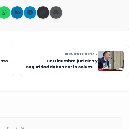
SIGUIENTE NOTA »
anto
Certidumbre jurídica y
seguridad deben ser la columna
vertebral para cualquier
estado: Kuri