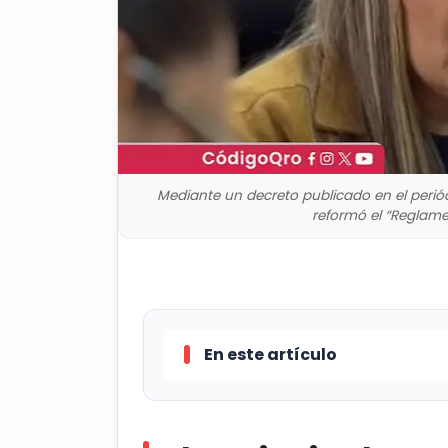
Mediante un decreto publicado en el periód
reformó el “Reglamen
En este artículo
El principal cambio en la opera
unidades Jalpan de Serra, Caderey