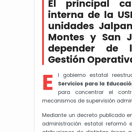
El principal c
depender de la Subcoordinación d
interna de la US
Fin anticipado de clases pondrí
unidades Jalpan
Montes y San J
depender de l
Gestión Operativ
E
l gobierno estatal reestr
Servicios para la Educaci
para concentrar el contr
mecanismos de supervisión adminis
Mediante un decreto publicado en 
administración estatal reformó 