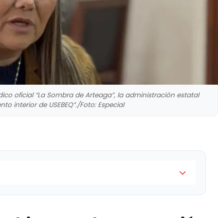
ico oficial “La Sombra de Arteaga”, la administración estatal
to interior de USEBEQ”./Foto: Especial
ción interna de la USEBEQ consiste en que las
ta de Montes y San Juan del Río dejarán de