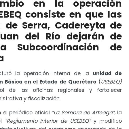
ambio en la operación
e Gestión Operativa
EBEQ consiste en que las
a en aprietos a familias trabajadoras
 de Serra, Cadereyta de
uan del Río dejarán de
a Subcoordinación de
a
ucturó la operación interna de la
Unidad de
ón Básica en el Estado de Querétaro
(
USEBEQ)
ol de las oficinas regionales y fortalecer
trativa y fiscalización.
el periódico oficial
“La Sombra de Arteaga”,
la
el
“Reglamento interior de USEBEQ”
y modificó