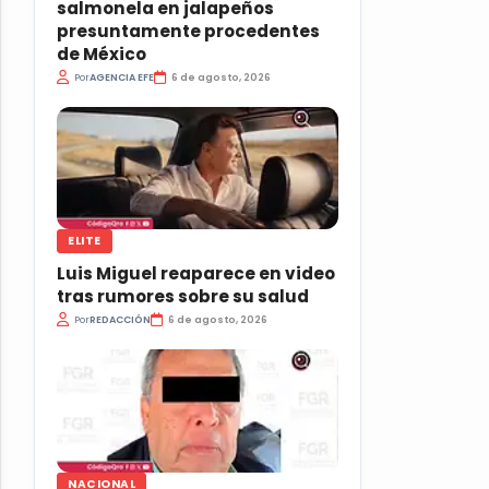
salmonela en jalapeños
presuntamente procedentes
de México
Por
AGENCIA EFE
6 de agosto, 2026
ELITE
Luis Miguel reaparece en video
tras rumores sobre su salud
Por
REDACCIÓN
6 de agosto, 2026
NACIONAL