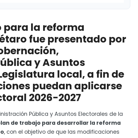
rma electoral de Querétaro fue presentado por la
ración Pública y Asuntos Electorales de la
o para la reforma
s modificaciones puedan aplicarse en el proceso
rétaro fue presentado por
obernación,
ral de 5 de Febrero
ública y Asuntos
Legislatura local, a fin de
ciones puedan aplicarse
ctoral 2026-2027
istración Pública y Asuntos Electorales de la
plan de trabajo para desarrollar la reforma
ro
, con el objetivo de que las modificaciones