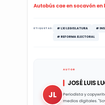
Autobús cae en socavón en l
# LXI LEGISLATURA
# IN
ETIQUETAS:
# REFORMA ELECTORAL
AUTOR
JOSÉ LUIS L
JL
Periodista y copywri
medios digitales. "So