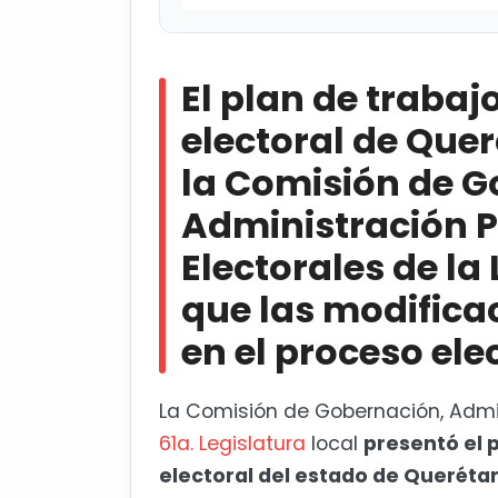
El plan de trabajo para la refo
Comisión de Gobernación, Administ
El plan de trabaj
Legislatura local, a fin de que la
electoral 2026-2027
electoral de Que
la Comisión de G
Autobús cae en socavón en late
Administración P
Electorales de la 
que las modifica
en el proceso ele
La Comisión de Gobernación, Admin
61a. Legislatura
local
presentó el 
electoral del estado de Queréta