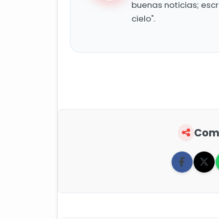
buenas noticias; esc
cielo".
Comp