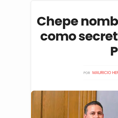
Chepe nombr
como secret
P
MAURICIO HE
POR