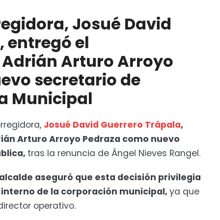
ué David Guerrero Trápala, entregó el nombramiento
mo nuevo secretario de Seguridad Pública Municipal
regidora, Josué David
 de organización ciudadana
 entregó el
Adrián Arturo Arroyo
evo secretario de
a Municipal
rregidora,
Josué David Guerrero Trápala
,
rián Arturo Arroyo Pedraza como nuevo
blica,
tras la renuncia de Ángel Nieves Rangel.
 alcalde aseguró que esta decisión privilegia
 interno de la corporación municipal,
ya que
director operativo.