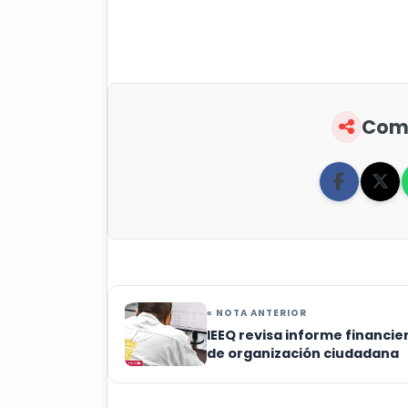
Comp
« NOTA ANTERIOR
IEEQ revisa informe financie
de organización ciudadana