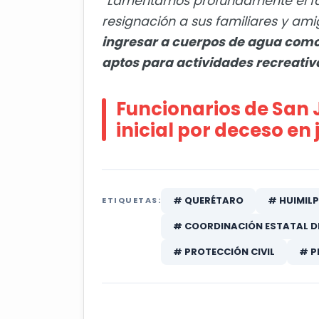
“Lamentamos profundamente el fal
resignación a sus familiares y ami
ingresar a cuerpos de agua como p
aptos para actividades recreativa
Funcionarios de San J
inicial por deceso en
# QUERÉTARO
# HUIMIL
ETIQUETAS:
# COORDINACIÓN ESTATAL DE
# PROTECCIÓN CIVIL
# P