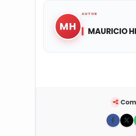
AUTOR
MH
MAURICIO H
Comp