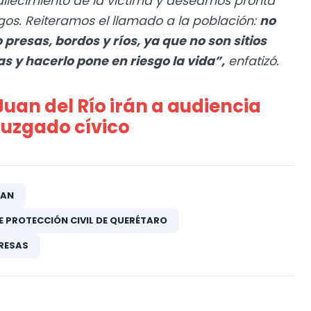
lecimiento de la víctima y deseamos pronta
gos. Reiteramos el llamado a la población:
no
resas, bordos y ríos, ya que no son sitios
s y hacerlo pone en riesgo la vida”,
enfatizó.
uan del Río irán a audiencia
 juzgado cívico
PAN
 PROTECCIÓN CIVIL DE QUERÉTARO
RESAS