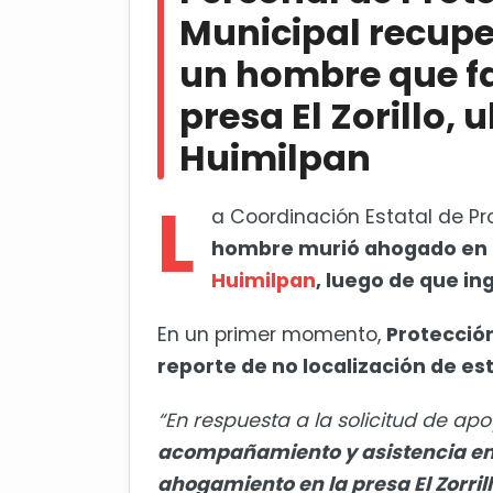
Municipal recuper
Funcionarios de San Juan del Rí
un hombre que fa
cívico
presa El Zorillo,
Huimilpan
L
a Coordinación Estatal de Pr
hombre murió ahogado en la 
Huimilpan
, luego de que in
En un primer momento,
Protección
reporte de no localización de es
“En respuesta a la solicitud de ap
acompañamiento y asistencia en 
ahogamiento en la presa El Zorril