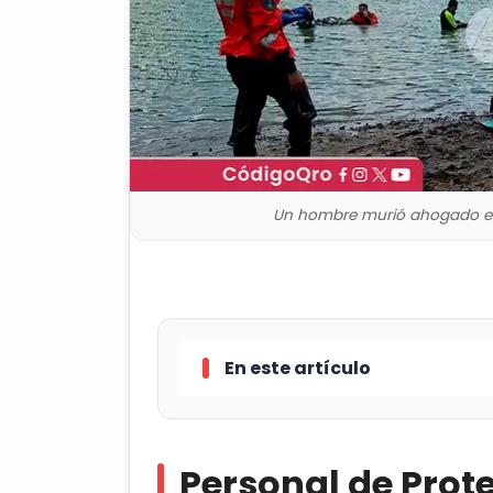
Un hombre murió ahogado en la
En este artículo
Personal de Protección Civil Est
hombre que falleció al ahogarse en 
Personal de Prote
Huimilpan