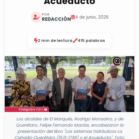
Acueducto
POR
4 de junio, 2026
REDACCIÓN
2 min de lectura
415 palabras
Los alcaldes de El Marqués, Rodrigo Monsalvo, y de
Querétaro, Felipe Fernando Macías, encabezaron la
presentación del libro "Los sistemas hidráulicos La
Cañada-Querétaro (1531-1738) y el Acueducto". Foto: