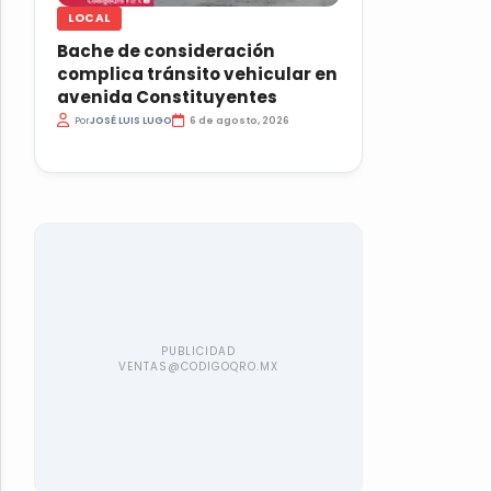
LOCAL
Bache de consideración
complica tránsito vehicular en
avenida Constituyentes
Por
JOSÉ LUIS LUGO
6 de agosto, 2026