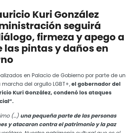
zález afirmó que su administración seguirá
apego a la ley, después de las pintas y daños en
uricio Kuri González
ministración seguirá
l pide publicar ley de identidad de género
iálogo, firmeza y apego a
e las pintas y daños en
rno
ealizados en Palacio de Gobierno por parte de un
a marcha del orgullo LGBT+,
el gobernador del
ricio Kuri González, condenó los ataques
cial”.
imo (…)
una pequeña parte de las personas
s y atacaron contra el patrimonio y la paz