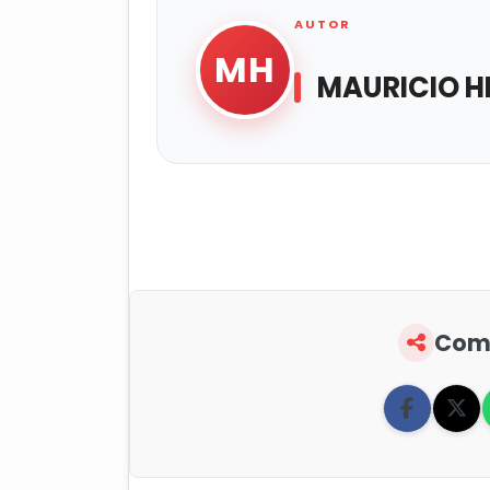
AUTOR
MH
MAURICIO H
Comp