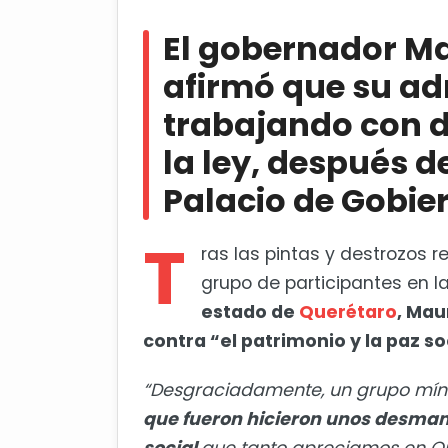
El gobernador Mauricio Kuri Gon
trabajando con diálogo, firmeza y 
El gobernador Ma
Palacio de Gobierno
afirmó que su ad
SOS Discriminación Internaciona
trabajando con d
la ley, después d
Palacio de Gobie
T
ras las pintas y destrozos r
grupo de participantes en l
estado de
Querétaro
, Mau
contra “el patrimonio y la paz so
“Desgraciadamente, un grupo mín
que fueron hicieron unos desmane