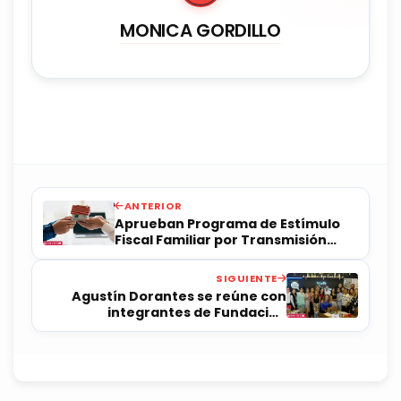
MONICA GORDILLO
ANTERIOR
Aprueban Programa de Estímulo
Fiscal Familiar por Transmisión
Patrimonial
SIGUIENTE
Agustín Dorantes se reúne con
integrantes de Fundación
Renace:Pas