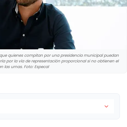
 que quienes compitan por una presidencia municipal puedan
ía por la vía de representación proporcional si no obtienen el
en las urnas. Foto: Especal
usca impedir que quienes compitan por una