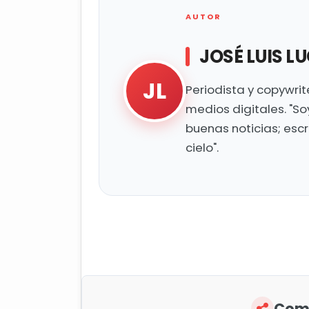
AUTOR
JOSÉ LUIS L
JL
Periodista y copywri
medios digitales. "So
buenas noticias; esc
cielo".
Comp