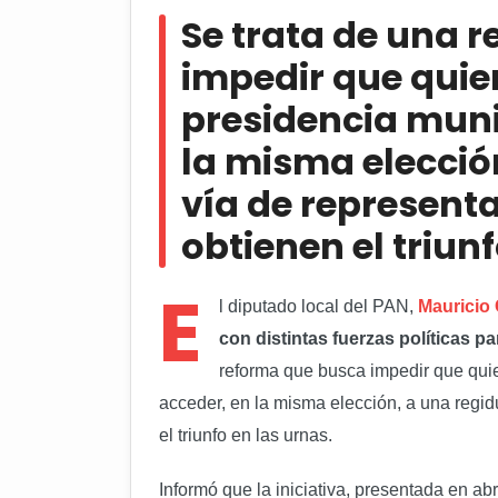
presidencia municipal puedan acce
Se trata de una 
vía de representación proporcional 
impedir que qui
Abren convocatoria para apoyo
presidencia muni
la misma elección
vía de representa
obtienen el triun
E
l diputado local del PAN,
Mauricio
con distintas fuerzas políticas 
reforma que busca impedir que qui
acceder, en la misma elección, a una regidu
el triunfo en las urnas.
Informó que la iniciativa, presentada en ab