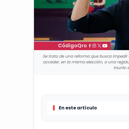
Se trata de una reforma que busca impedir
acceder, en la misma elección, a una regidur
triunfo 
En este artículo
Se trata de una reforma que b