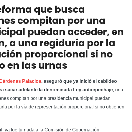
der, en la misma elección, a una regiduría por la
reforma que busca
si no obtienen el triunfo en las urnas
enes compitan por una
s de vivienda y cultura a comunidades indígenas
cipal puedan acceder, en
, a una regiduría por la
ción proporcional si no
fo en las urnas
 Cárdenas Palacios
, aseguró que ya inició el cabildeo
para sacar adelante la denominada Ley antirepechaje
, una
enes compitan por una presidencia municipal puedan
ría por la vía de representación proporcional si no obtienen
ril, ya fue turnada a la Comisión de Gobernación,