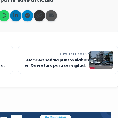
SIGUIENTE NOTA »
AMOTAC señala puntos viables
 a
en Querétaro para ser vigilados
por el C5