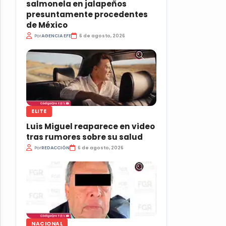
salmonela en jalapeños
presuntamente procedentes
de México
Por
AGENCIA EFE
6 de agosto, 2026
ELITE
Luis Miguel reaparece en video
tras rumores sobre su salud
Por
REDACCIÓN
6 de agosto, 2026
NACIONAL