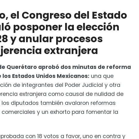
 del Estado de Querétaro avaló posponer la elección
os electorales por injerencia extranjera
o, el Congreso del Estado
olecta para apoyar a Venezuela
ló posponer la elección
28 y anular procesos
njerencia extranjera
de Querétaro aprobó dos minutas de reforma
de los Estados Unidos Mexicanos:
una que
cción de integrantes del Poder Judicial y otra
jerencia extranjera como causal de nulidad de
 y los diputados también avalaron reformas
 comerciales y un exhorto para fomentar la
aprobada con 18 votos a favor, uno en contra y