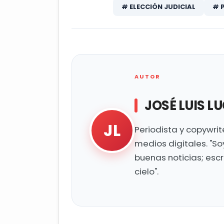
# ELECCIÓN JUDICIAL
# 
AUTOR
JOSÉ LUIS L
JL
Periodista y copywri
medios digitales. "So
buenas noticias; esc
cielo".