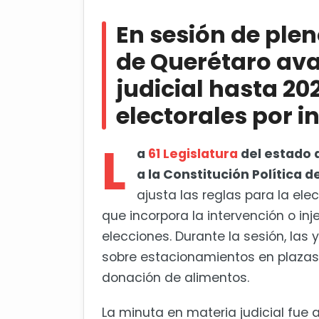
En sesión de pleno, el Congreso
judicial hasta 2028 y anular proces
En sesión de plen
Inicia con baja participación c
de Querétaro ava
judicial hasta 20
electorales por i
L
a
61 Legislatura
del estado 
a la Constitución Política 
ajusta las reglas para la ele
que incorpora la intervención o in
elecciones. Durante la sesión, las
sobre estacionamientos en plazas
donación de alimentos.
La minuta en materia judicial fue 