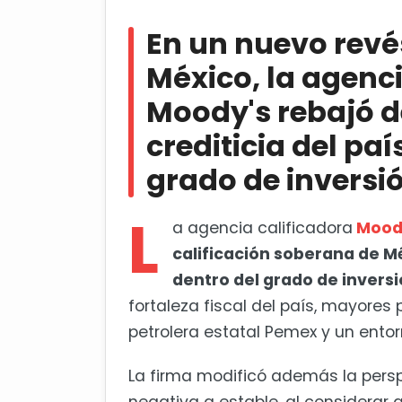
En un nuevo revés económico pa
Moody's rebajó de Baa2 a Baa3 la no
En un nuevo rev
de inversión
México, la agenci
En Morelos y Querétaro, detien
Moody's rebajó d
crediticia del paí
grado de inversi
L
a agencia calificadora
Moody
calificación soberana de Mé
dentro del grado de inversi
fortaleza fiscal del país, mayores
petrolera estatal Pemex y un ento
La firma modificó además la pers