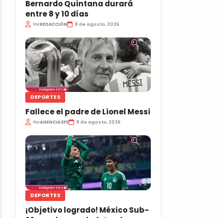
Bernardo Quintana durará
entre 8 y 10 días
Por
REDACCIÓN
8 de agosto, 2026
DEPORTES
Fallece el padre de Lionel Messi
Por
AGENCIA EFE
8 de agosto, 2026
DEPORTES
¡Objetivo logrado! México Sub-