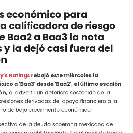
ra México, la agencia calificadora de riesgo
ta crediticia del país y la dejó casi fuera del grado
és económico para
a calificadora de riesgo
en a 6 personas por delincuencia organizada
e Baa2 a Baa3 la nota
s y la dejó casi fuera del
ón
's Ratings
rebajó este miércoles la
xico a 'Baa3' desde 'Baa2', el último escalón
ón,
al advertir un deterioro sostenido de la
 presiones derivadas del apoyo financiero a la
rno de bajo crecimiento económico.
pectiva de la deuda soberana mexicana de