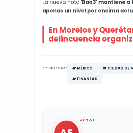
La nueva nota
'Baa3' mantiene a 
apenas un nivel por encima del 
En Morelos y Queréta
delincuencia organi
# MÉXICO
# CIUDAD DE 
ETIQUETAS:
# FINANZAS
AUTOR
AE