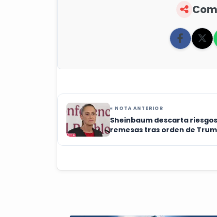
Comp
« NOTA ANTERIOR
Sheinbaum descarta riesgos
remesas tras orden de Tru
para vigilar transferencias