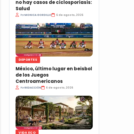
no hay casos de ciclosporiasis:
Salud
Por
MONICA GORDILLO
6 de agosto, 2026
DEPORTES
México, último lugar en beisbol
de los Juegos
Centroamericanos
Por
REDACCIÓN
6 de agosto, 2026
VIDA ECO