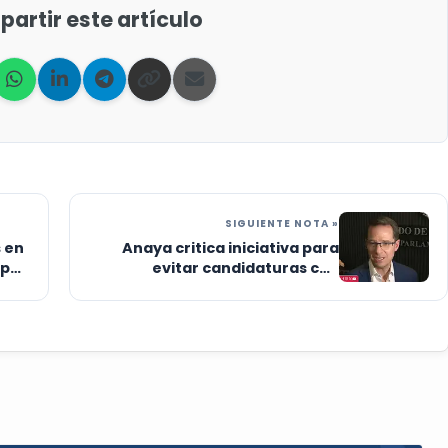
artir este artículo
SIGUIENTE NOTA »
 en
Anaya critica iniciativa para
mp
evitar candidaturas con
vínculos criminales