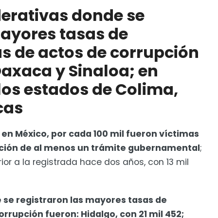
ueron Hidalgo, Oaxaca y Sinaloa; en contraste, están
derativas donde se
Zacatecas
mayores tasas de
remesas tras orden de Trump para vigilar
s de actos de corrupción
Oaxaca y Sinaloa; en
los estados de Colima,
cas
 en México, por cada 100 mil fueron víctimas
zación de al menos un trámite gubernamental
;
erior a la registrada hace dos años, con 13 mil
 se registraron las mayores tasas de
rrupción fueron: Hidalgo, con 21 mil 452;