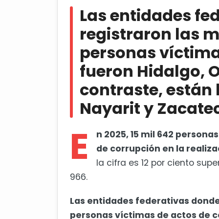
víctimas de actos de corrupción f
Las entidades fe
los estados de Colima, Nayarit y 
registraron las 
Sheinbaum descarta riesgos en 
personas víctima
transferencias
fueron Hidalgo, 
contraste, están 
Nayarit y Zacate
E
n 2025, 15 mil 642 personas
de corrupción en la reali
la cifra es 12 por ciento sup
966.
Las entidades federativas donde
personas víctimas de actos de co