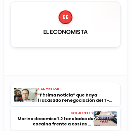
EE
EL ECONOMISTA
ANTERIOR
“Pésima noticia” que haya
fracasado renegociación del T-
MEC: Anaya
SIGUIENTE
Marina decomisa 1.2 toneladas de
cocaína frente a costas de
Chiapas