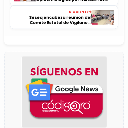
tras brote en crucero
SIGUIENTE
Seseq encabeza reunión del
Comité Estatal de Vigilancia
Epidemiológica