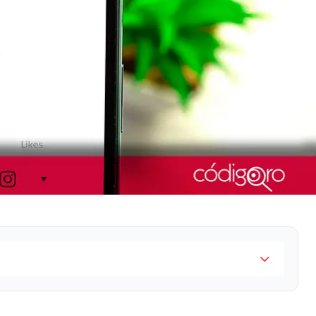
as e interpuso una demanda para bloquear una ley
icación en todo el país