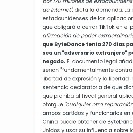
por 170 millones de estadounidense
de Internet",
dicta la demanda. La e
estadounidenses de las aplicacion
que obligará a cerrar TikTok en el 
afirmación de poder extraordinaria 
que ByteDance tenía 270 días pa
sea un "adversario extranjero" p
negado.
El documento legal añade
serían "fundamentalmente contrar
libertad de expresión y la libertad in
sentencia declaratoria de que dich
que prohíba al fiscal general aplic
otorgue
"cualquier otra reparación
ambos partidos y funcionarios en 
China puede obtener de ByteDance
Unidos y usar su influencia sobre l