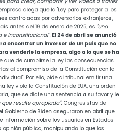
s para crear, compartir y ver videos a través
mpresa alega que la 'Ley para proteger a los
es controladas por adversarios extranjeros',
país antes del 19 de enero de 2025, es
"una
e inconstitucional".
El 24 de abril se anunció
ra encontrar un inversor de un país que no
ara venderle la empresa, algo a lo que se ha
 que de cumplirse la ley las consecuencias
ias al compromiso de la Constitución con la
dividual". Por ello, pide al tribunal emitir una
a ley viola la Constitución de EUA, una orden
arla, que se dicte una sentencia a su favor y le
 que resulte apropiada".
Congresistas de
el Gobierno de Biden aseguraron en abril que
 información sobre los usuarios en Estados
a opinión pública, manipulando lo que los