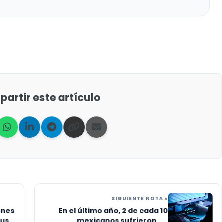
artir este artículo
SIGUIENTE NOTA »
ones
En el último año, 2 de cada 10
sus
mexicanos sufrieron un