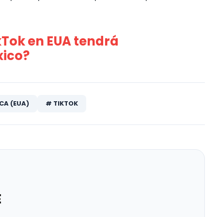
ikTok en EUA tendrá
xico?
CA (EUA)
# TIKTOK
E