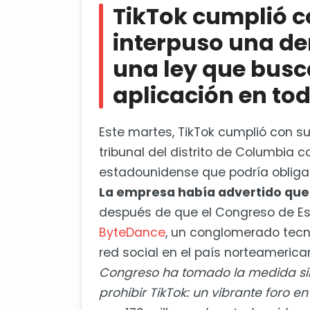
TikTok cumplió 
¿La prohibición de TikTok en E
interpuso una d
una ley que busca
aplicación en tod
Este martes, TikTok cumplió con 
tribunal del distrito de Columbia c
estadounidense que podría obligar a
La empresa había advertido que 
después de que el Congreso de Es
ByteDance
, un conglomerado tecno
red social en el país norteamerica
Congreso ha tomado la medida si
prohibir TikTok: un vibrante foro e