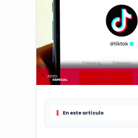
En este artículo
TikTok cumplió con sus amenaz
que busca prohibir el uso de la apl