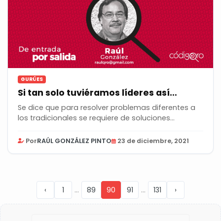
GURÚES
Si tan solo tuviéramos líderes así…
Se dice que para resolver problemas diferentes a
los tradicionales se requiere de soluciones...
Por
RAÚL GONZÁLEZ PINTO
23 de diciembre, 2021
...
...
‹
1
89
90
91
131
›