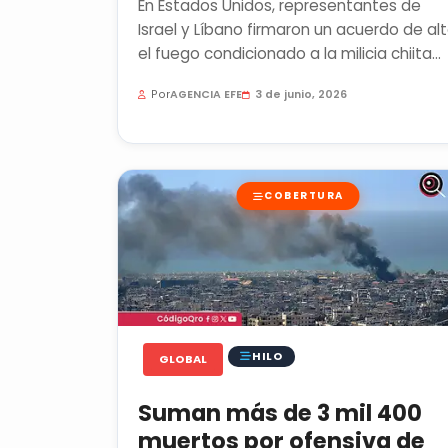
En Estados Unidos, representantes de
Israel y Líbano firmaron un acuerdo de al
el fuego condicionado a la milicia chiita
proiraní Hizbulá frene sus...
Por
AGENCIA EFE
3 de junio, 2026
COBERTURA
HILO
GLOBAL
Suman más de 3 mil 400
muertos por ofensiva de