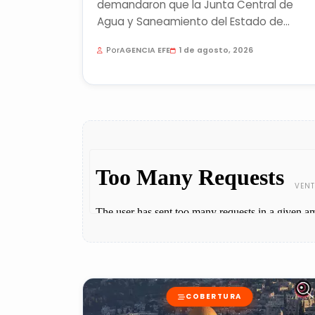
demandaron que la Junta Central de
Agua y Saneamiento del Estado de
Chihuahua cancele los acuerdos con
Por
AGENCIA EFE
1 de agosto, 2026
agencias,...
COBERTURA