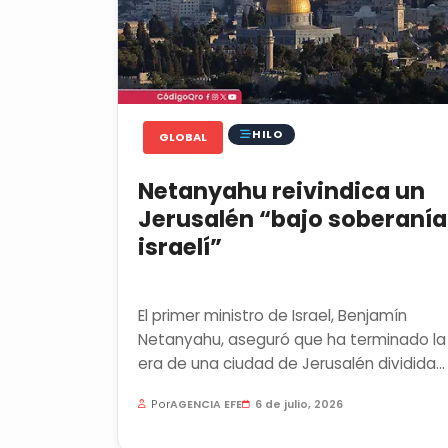
HILO
GLOBAL
Netanyahu reivindica un
Jerusalén “bajo soberanía
israelí”
El primer ministro de Israel, Benjamín
Netanyahu, aseguró que ha terminado la
era de una ciudad de Jerusalén dividida
entre los sectores Este y...
Por
AGENCIA EFE
6 de julio, 2026