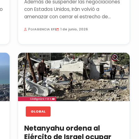
Además de suspender las negociaciones
to
con Estados Unidos, Irán volvió a
amenazar con cerrar el estrecho de
Ormuz debido a los bombardeos lanzados
Por
AGENCIA EFE
1 de junio, 2026
por...
GLOBAL
Netanyahu ordena al
Ejército de Israel ocupar