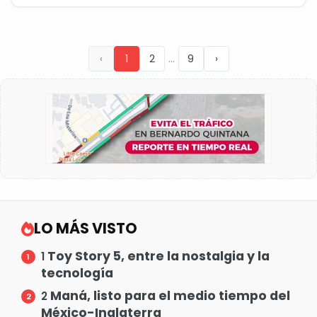
...
‹
1
2
9
›
LO MÁS VISTO
Toy Story 5, entre la nostalgia y la
1
tecnología
Maná, listo para el medio tiempo del
2
México-Inglaterra