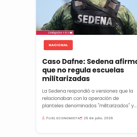
NACIONAL
Caso Dafne: Sedena afirm
que no regula escuelas
militarizadas
La Sedena respondió a versiones que la
relacionaban con la operación de
planteles denominados "militarizados" y
precisó que su marco legal no le...
Por
EL ECONOMISTA
25 de julio, 2026